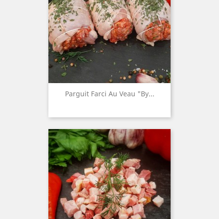
Parguit Farci Au Veau "by...